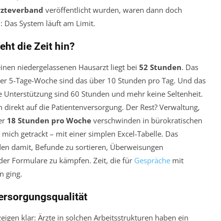
rzteverband
veröffentlicht wurden, waren dann doch
n: Das System läuft am Limit.
eht die Zeit hin?
einen niedergelassenen Hausarzt liegt bei
52 Stunden
. Das
iner 5-Tage-Woche sind das über 10 Stunden pro Tag. Und das
ne Unterstützung sind 60 Stunden und mehr keine Seltenheit.
n direkt auf die Patientenversorgung. Der Rest? Verwaltung,
er
18 Stunden pro Woche
verschwinden in bürokratischen
 mich getrackt – mit einer simplen Excel-Tabelle. Das
unden damit, Befunde zu sortieren, Überweisungen
er Formulare zu kämpfen. Zeit, die für
Gespräche
mit
n ging.
ersorgungsqualität
zeigen klar: Ärzte in solchen Arbeitsstrukturen haben ein