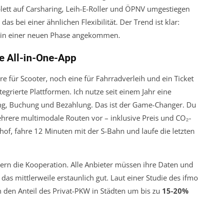
lett auf Carsharing, Leih-E-Roller und ÖPNV umgestiegen
 das bei einer ähnlichen Flexibilität. Der Trend ist klar:
st in einer neuen Phase angekommen.
ie All-in-One-App
re für Scooter, noch eine für Fahrradverleih und ein Ticket
grierte Plattformen. Ich nutze seit einem Jahr eine
ung, Buchung und Bezahlung. Das ist der Game-Changer. Du
mehrere multimodale Routen vor – inklusive Preis und CO₂-
f, fahre 12 Minuten mit der S-Bahn und laufe die letzten
dern die
Kooperation
. Alle Anbieter müssen ihre Daten und
s mittlerweile erstaunlich gut. Laut einer Studie des ifmo
n den Anteil des Privat-PKW in Städten um bis zu
15-20%