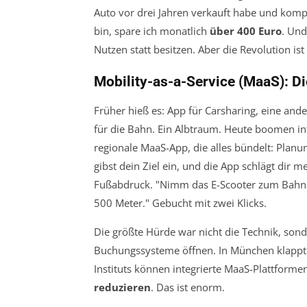
Auto vor drei Jahren verkauft habe und komp
bin, spare ich monatlich
über 400 Euro
. Und
Nutzen statt besitzen. Aber die Revolution i
Mobility-as-a-Service (MaaS): D
Früher hieß es: App für Carsharing, eine ande
für die Bahn. Ein Albtraum. Heute boomen inte
regionale MaaS-App, die alles bündelt: Plan
gibst dein Ziel ein, und die App schlägt dir 
Fußabdruck. "Nimm das E-Scooter zum Bahnho
500 Meter." Gebucht mit zwei Klicks.
Die größte Hürde war nicht die Technik, son
Buchungssysteme öffnen. In München klappt da
Instituts können integrierte MaaS-Plattforme
reduzieren
. Das ist enorm.