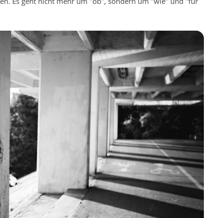
ben. Es geht nicht mehr um "ob", sondern um "wie" und "für