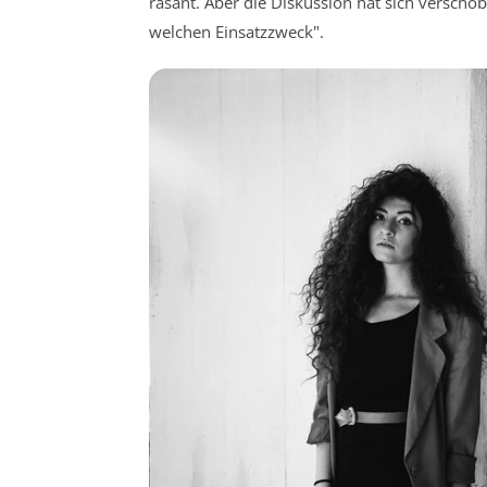
rasant. Aber die Diskussion hat sich verscho
welchen Einsatzzweck".