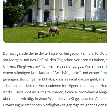
Du hast gerade deine dritte Tasse Kaffee getrunken, die To-Do-Li
am Morgen und das Gefühl, den Tag schon verloren zu haben, s
Uhr ein. Klingt vertraut? Ich kenne das nur zu gut. Vor ein paar 
einem ständigen Kreislauf aus "Beschäftigtsein" und echter
Prod
gefangen. Bis ich gemerkt habe, dass es nicht darum geht, meh
schaffen, sondern die vorhandenen intelligenter zu nutzen. Heu
ist die Kunst, Zeit im Alltag zu sparen, keine Nice-to-have-Fähigk
überlebenswichtig. In einer Welt, die von KI-gesteuerten Able
Erwartung permanenter Verfügbarkeit geprägt ist, geht es darum