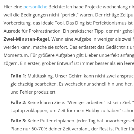
Hier eine
persönliche
Beichte: Ich habe Projekte wochenlang ni
weil die Bedingungen nicht "perfekt" waren. Der richtige Zeitpu
Vorbereitung, das ideale Tool. Das Ding ist: Perfektionismus ist
Ausrede für Prokrastination. Ein praktischer Tipp, der mir geholf
Zwei-Minuten-Regel
. Wenn eine Aufgabe in weniger als zwei 
werden kann, mache sie sofort. Das entlastet das Gedächtnis un
Momentum. Für größere Aufgaben gilt: Lieber unperfekt anfang
zögern. Ein erster, grober Entwurf ist immer besser als ein leere
Falle 1:
Multitasking. Unser Gehirn kann nicht zwei anspru
gleichzeitig bearbeiten. Es wechselt nur schnell hin und her,
und Fehler produziert.
Falle 2:
Keine klaren Ziele. "Weniger arbeiten" ist kein Ziel
Laptop zuklappen, um Zeit für mein Hobby zu haben" schon
Falle 3:
Keine Puffer einplanen. Jeder Tag hat unvorhergese
Plane nur 60-70% deiner Zeit verplant, der Rest ist Puffer f