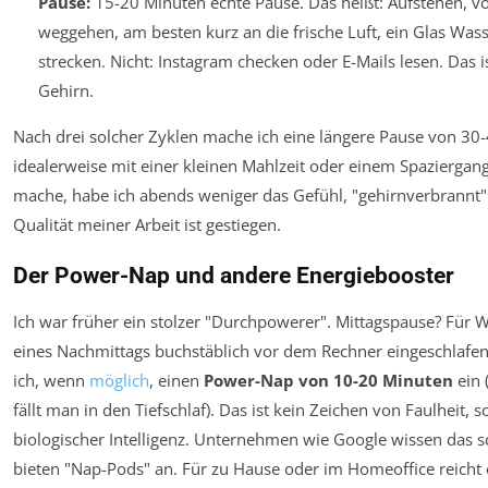
Pause:
15-20 Minuten
echte
Pause. Das heißt: Aufstehen, v
weggehen, am besten kurz an die frische Luft, ein Glas Wasse
strecken. Nicht: Instagram checken oder E-Mails lesen. Das i
Gehirn.
Nach drei solcher Zyklen mache ich eine längere Pause von 30
idealerweise mit einer kleinen Mahlzeit oder einem Spaziergang.
mache, habe ich abends weniger das Gefühl, "gehirnverbrannt" 
Qualität meiner Arbeit ist gestiegen.
Der Power-Nap und andere Energiebooster
Ich war früher ein stolzer "Durchpowerer". Mittagspause? Für We
eines Nachmittags buchstäblich vor dem Rechner eingeschlafen
ich, wenn
möglich
, einen
Power-Nap von 10-20 Minuten
ein 
fällt man in den Tiefschlaf). Das ist kein Zeichen von Faulheit,
biologischer Intelligenz. Unternehmen wie Google wissen das 
bieten "Nap-Pods" an. Für zu Hause oder im Homeoffice reicht