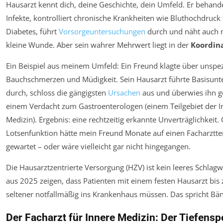
Hausarzt kennt dich, deine Geschichte, dein Umfeld. Er behande
Infekte, kontrolliert chronische Krankheiten wie Bluthochdruck
Diabetes, führt
Vorsorgeuntersuchungen
durch und näht auch 
kleine Wunde. Aber sein wahrer Mehrwert liegt in der
Koordin
Ein Beispiel aus meinem Umfeld: Ein Freund klagte über unspez
Bauchschmerzen und Müdigkeit. Sein Hausarzt führte Basisun
durch, schloss die gängigsten
Ursachen
aus und überwies ihn g
einem Verdacht
zum Gastroenterologen (einem Teilgebiet der 
Medizin). Ergebnis: eine rechtzeitig erkannte Unverträglichkeit.
Lotsenfunktion hätte mein Freund Monate auf einen Facharztt
gewartet – oder wäre vielleicht gar nicht hingegangen.
Die Hausarztzentrierte Versorgung (HZV) ist kein leeres Schlagw
aus 2025 zeigen, dass Patienten mit einem festen Hausarzt bis
seltener notfallmäßig ins Krankenhaus müssen. Das spricht Bä
Der Facharzt für Innere Medizin: Der Tiefenspe