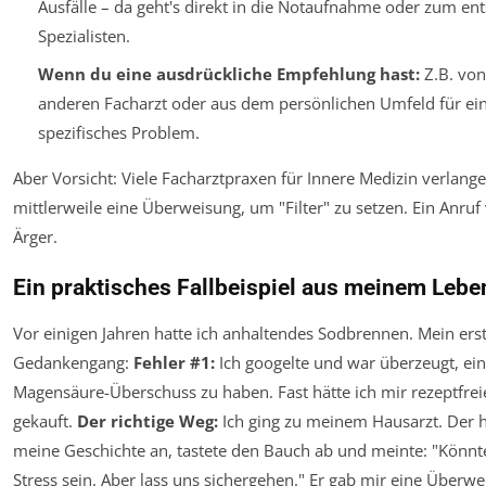
Ausfälle – da geht's direkt in die Notaufnahme oder zum e
Spezialisten.
Wenn du eine ausdrückliche Empfehlung hast:
Z.B. vo
anderen Facharzt oder aus dem persönlichen Umfeld für ein
spezifisches Problem.
Aber Vorsicht: Viele Facharztpraxen für Innere Medizin verlang
mittlerweile eine Überweisung, um "Filter" zu setzen. Ein Anruf
Ärger.
Ein praktisches Fallbeispiel aus meinem Lebe
Vor einigen Jahren hatte ich anhaltendes Sodbrennen. Mein ers
Gedankengang:
Fehler #1:
Ich googelte und war überzeugt, ei
Magensäure-Überschuss zu haben. Fast hätte ich mir rezeptfr
gekauft.
Der richtige Weg:
Ich ging zu meinem Hausarzt. Der h
meine Geschichte an, tastete den Bauch ab und meinte: "Könnt
Stress sein. Aber lass uns sichergehen." Er gab mir eine Überw