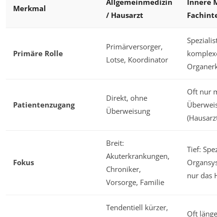
Allgemeinmedizin
Innere M
Merkmal
/ Hausarzt
Fachint
Spezialis
Primärversorger,
Primäre Rolle
komplex
Lotse, Koordinator
Organer
Oft nur 
Direkt, ohne
Patientenzugang
Überwei
Überweisung
(Hausarz
Breit:
Tief: Spe
Akuterkrankungen,
Fokus
Organsys
Chroniker,
nur das 
Vorsorge, Familie
Tendentiell kürzer,
Oft länge