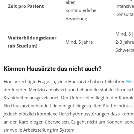
aber
Zeit pro Patient
intensive
kontinuierliche
Konsulta
Beziehung
Mind. 6 J
Weiterbildungsdauer
Mind. 5 Jahre
2-3 Jahre
(ab Studium)
Schwerp
Können Hausärzte das nicht auch?
Eine berechtigte Frage. Ja, viele Hausärzte haben Teile ihrer
Wei
der Inneren Medizin absolviert und behandeln stabile chronisc
Krankheiten ausgezeichnet. Der Unterschied liegt in der
Komple
Ein Hausarzt behandelt deinen gut eingestellten Bluthochdruc
jedoch plötzlich komplexe Herzrhythmusstörungen dazu komm
an den Kardiologen überweisen. Es geht nicht um Können, son
sinnvolle Arbeitsteilung im System.