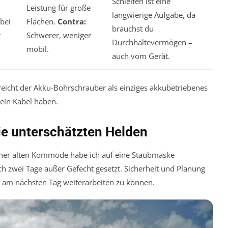
Schleifen ist eine
Leistung für große
langwierige Aufgabe, da
bei
Flächen.
Contra:
brauchst du
t
Schwerer, weniger
Durchhaltevermögen –
mobil.
auch vom Gerät.
 reicht der Akku-Bohrschrauber als einziges akkubetriebenes
 ein Kabel haben.
ie unterschätzten Helden
iner alten Kommode habe ich auf eine Staubmaske
ch zwei Tage außer Gefecht gesetzt. Sicherheit und Planung
um am nächsten Tag weiterarbeiten zu können.