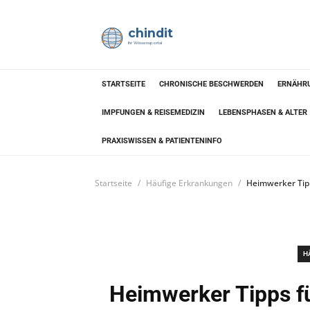
chindit
Ihr Wissensportal
STARTSEITE
CHRONISCHE BESCHWERDEN
ERNÄHRU
IMPFUNGEN & REISEMEDIZIN
LEBENSPHASEN & ALTER
PRAXISWISSEN & PATIENTENINFO
Startseite
Häufige Erkrankungen
Heimwerker Tipp
H
Heimwerker Tipps fü