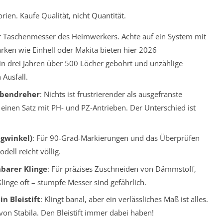
rien. Kaufe Qualität, nicht Quantität.
r Taschenmesser des Heimwerkers. Achte auf ein System mit
rken wie Einhell oder Makita bieten hier 2026
 in drei Jahren über 500 Löcher gebohrt und unzählige
Ausfall.
ubendreher
: Nichts ist frustrierender als ausgefranste
n einen Satz mit PH- und PZ-Antrieben. Der Unterschied ist
gwinkel)
: Für 90-Grad-Markierungen und das Überprüfen
dell reicht völlig.
hbarer Klinge
: Für präzises Zuschneiden von Dämmstoff,
inge oft – stumpfe Messer sind gefährlich.
n Bleistift
: Klingt banal, aber ein verlässliches Maß ist alles.
on Stabila. Den Bleistift immer dabei haben!