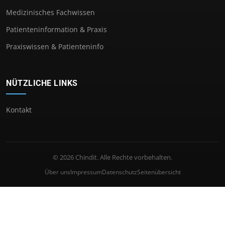
Medizinisches Fachwissen
Patienteninformation & Praxis
Praxiswissen & Patienteninfo
NÜTZLICHE LINKS
Kontakt
© 2026 Chindit. Alle Rechte vorbehalten.
Über uns
Impressum
Datenschutz
Seitenübersicht