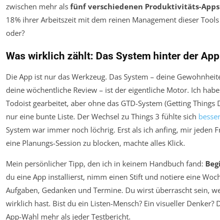
zwischen mehr als
fünf verschiedenen Produktivitäts-Apps
18% ihrer Arbeitszeit mit dem reinen Management dieser Tools 
oder?
Was wirklich zählt: Das System hinter der App
Die App ist nur das Werkzeug. Das System – deine Gewohnheite
deine wöchentliche Review – ist der eigentliche Motor. Ich hab
Todoist gearbeitet, aber ohne das GTD-System (Getting Things 
nur eine bunte Liste. Der Wechsel zu Things 3 fühlte sich
besse
System war immer noch löchrig. Erst als ich anfing, mir jeden F
eine Planungs-Session zu blocken, machte alles Klick.
Mein persönlicher Tipp, den ich in keinem Handbuch fand:
Beg
du eine App installierst, nimm einen Stift und notiere eine Woch
Aufgaben, Gedanken und Termine. Du wirst überrascht sein, wel
wirklich hast. Bist du ein Listen-Mensch? Ein visueller Denker?
App-Wahl mehr als jeder Testbericht.