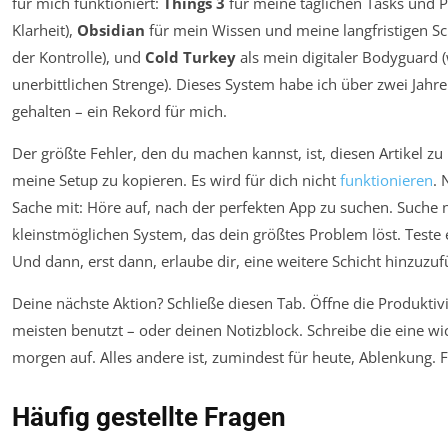
für
mich
funktioniert:
Things 3
für meine täglichen Tasks und P
Klarheit),
Obsidian
für mein Wissen und meine langfristigen S
der Kontrolle), und
Cold Turkey
als mein digitaler Bodyguard 
unerbittlichen Strenge). Dieses System habe ich über zwei Jahre
gehalten – ein Rekord für mich.
Der größte Fehler, den du machen kannst, ist, diesen Artikel zu
meine Setup zu kopieren. Es wird für dich nicht
funktionieren
. 
Sache mit: Höre auf, nach der perfekten App zu suchen. Suche
kleinstmöglichen System, das dein größtes Problem löst. Teste 
Und dann, erst dann, erlaube dir, eine weitere Schicht hinzuzuf
Deine nächste Aktion? Schließe diesen Tab. Öffne die Produktiv
meisten benutzt – oder deinen Notizblock. Schreibe die eine wi
morgen auf. Alles andere ist, zumindest für heute, Ablenkung. 
Häufig gestellte Fragen