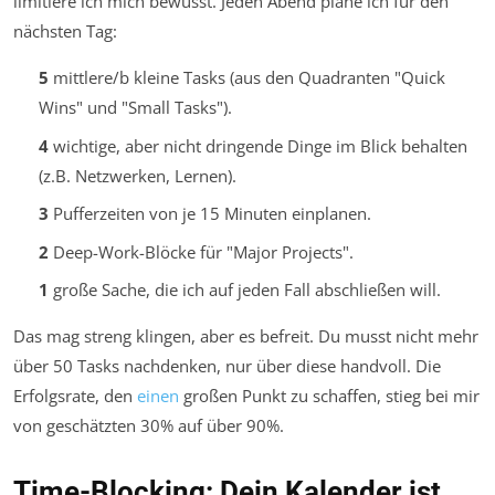
limitiere ich mich bewusst. Jeden Abend plane ich für den
nächsten Tag:
5
mittlere/b kleine Tasks (aus den Quadranten "Quick
Wins" und "Small Tasks").
4
wichtige, aber nicht dringende Dinge im Blick behalten
(z.B. Netzwerken, Lernen).
3
Pufferzeiten von je 15 Minuten einplanen.
2
Deep-Work-Blöcke für "Major Projects".
1
große Sache, die ich auf jeden Fall abschließen will.
Das mag streng klingen, aber es befreit. Du musst nicht mehr
über 50 Tasks nachdenken, nur über diese handvoll. Die
Erfolgsrate, den
einen
großen Punkt zu schaffen, stieg bei mir
von geschätzten 30% auf über 90%.
Time-Blocking: Dein Kalender ist