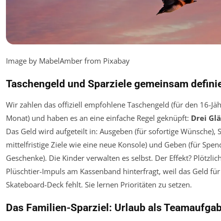
Image by MabelAmber from Pixabay
Taschengeld und Sparziele gemeinsam defini
Wir zahlen das offiziell empfohlene Taschengeld (für den 16-Jä
Monat) und haben es an eine einfache Regel geknüpft:
Drei Gl
Das Geld wird aufgeteilt in: Ausgeben (für sofortige Wünsche), 
mittelfristige Ziele wie eine neue Konsole) und Geben (für Spe
Geschenke). Die Kinder verwalten es selbst. Der Effekt? Plötzlic
Plüschtier-Impuls am Kassenband hinterfragt, weil das Geld für
Skateboard-Deck fehlt. Sie lernen Prioritäten zu setzen.
Das Familien-Sparziel: Urlaub als Teamaufga