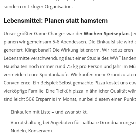
sondern mit kluger Organisation.
Lebensmittel: Planen statt hamstern
Unser größter Game-Changer war der
Wochen-Speiseplan
. J
planen wir gemeinsam 5-6 Abendessen. Die Einkaufsliste wird 
generiert. Klingt banal? Die Wirkung ist enorm. Wir reduzieren
Lebensmittelverschwendung (laut einer Studie des WWF landen
Haushalten noch immer rund 75 kg pro Person und Jahr im Mül
vermeiden teure Spontankäufe. Wir kaufen mehr Grundzutaten
Convenience. Ein Beispiel: Selbst gemachte Pizza kostet uns etw
vierköpfige Familie. Eine Tiefkühlpizza in ähnlicher Qualität wä
sind leicht 50€ Ersparnis im Monat, nur bei diesem einen Punkt
Einkaufen mit Liste – und zwar strikt.
Vorratshaltung bei Angeboten für haltbare Grundnahrungsmit
Nudeln, Konserven).