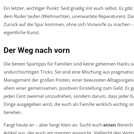
Ein letzter, wichtiger Punkt: Seid gnädig mit euch selbst. Es gib
dem Ruder laufen (Weihnachten, unerwartete Reparaturen). Das
Zurück auf die Spur kommen, ohne sich Vorwürfe zu machen – d
eigentliche Kunst.
Der Weg nach vorn
Die besten Spartipps für Familien sind keine geheimen Hacks o
undurchsichtigen Tricks. Sie sind eine Mischung aus pragmati
Management der großen Posten, einer bewussten Alltagsorgani
allem einer gemeinsamen, positiven Einstellung zum Geld. Es g
jeden Cent zweimal umzudrehen, sondern darum, dass jeder E
Dinge ausgegeben wird, die euch als Familie wirklich wichtig s
bereiten.
Fangt heute an – aber fangt klein an. Sucht euch
einen
Bereich
Artikel aus, der euch am meisten anspricht. Vielleicht den Vert