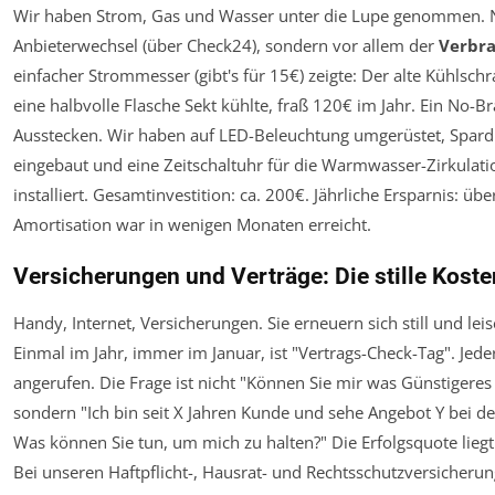
Wir haben Strom, Gas und Wasser unter die Lupe genommen. N
Anbieterwechsel (über Check24), sondern vor allem der
Verbr
einfacher Strommesser (gibt's für 15€) zeigte: Der alte Kühlschr
eine halbvolle Flasche Sekt kühlte, fraß 120€ im Jahr. Ein No-Br
Ausstecken. Wir haben auf LED-Beleuchtung umgerüstet, Spar
eingebaut und eine Zeitschaltuhr für die Warmwasser-Zirkula
installiert. Gesamtinvestition: ca. 200€. Jährliche Ersparnis: üb
Amortisation war in wenigen Monaten erreicht.
Versicherungen und Verträge: Die stille Koste
Handy, Internet, Versicherungen. Sie erneuern sich still und leis
Einmal im Jahr, immer im Januar, ist "Vertrags-Check-Tag". Jede
angerufen. Die Frage ist nicht "Können Sie mir was Günstigeres
sondern "Ich bin seit X Jahren Kunde und sehe Angebot Y bei d
Was können Sie tun, um mich zu halten?" Die Erfolgsquote liegt
Bei unseren Haftpflicht-, Hausrat- und Rechtsschutzversicheru