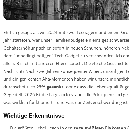
Ehrlich gesagt, als wir 2024 mit zwei Teenagern und einem Gru
Jahr starteten, war unser Familienbudget ein einziges schwarze
Gehaltserhöhung schien sofort in neuen Schuhen, höheren Ne
dem "unbedingt nötigen" Tech-Gadget zu verschwinden. Ich da
allein. Bis ich mit anderen Eltern sprach. Die gleiche Geschichte
Nachricht? Nach zwei Jahren konsequenter Arbeit, unzähligen 
und einigen echten Aha-Momenten haben wir unsere monatli
durchschnittlich
23% gesenkt
, ohne dass die Lebensqualität ge
Gegenteil. 2026 ist die Lage anders, aber die Prinzipien sind geb
was wirklich funktioniert – und was nur Zeitverschwendung ist.
Wichtige Erkenntnisse
Die größten Hebel liegen in den
regelmäßigen Fixkosten
(