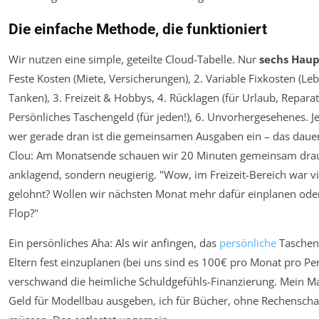
Die einfache Methode, die funktioniert
Wir nutzen eine simple, geteilte Cloud-Tabelle. Nur
sechs Haup
Feste Kosten (Miete, Versicherungen), 2. Variable Fixkosten (Leb
Tanken), 3. Freizeit & Hobbys, 4. Rücklagen (für Urlaub, Reparat
Persönliches Taschengeld (für jeden!), 6. Unvorhergesehenes. J
wer gerade dran ist die gemeinsamen Ausgaben ein – das dauer
Clou: Am Monatsende schauen wir 20 Minuten gemeinsam drau
anklagend, sondern neugierig. "Wow, im Freizeit-Bereich war viel
gelohnt? Wollen wir nächsten Monat mehr dafür einplanen oder
Flop?"
Ein persönliches Aha: Als wir anfingen, das
persönliche
Tascheng
Eltern fest einzuplanen (bei uns sind es 100€ pro Monat pro Pe
verschwand die heimliche Schuldgefühls-Finanzierung. Mein M
Geld für Modellbau ausgeben, ich für Bücher, ohne Rechenscha