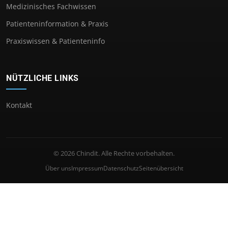
Medizinisches Fachwissen
Patienteninformation & Praxis
Praxiswissen & Patienteninfo
NÜTZLICHE LINKS
Kontakt
© 2026 Chindit. Alle Rechte vorbehalten.
Über uns
Impressum
Datenschutz
Seitenübersicht