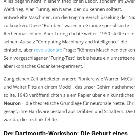
Alles begann nicht in einem friedlichen Labor, sondern im Zwei
Weltkrieg. Alan Turing, ein Name, den du kennen solltest,
entwickelte Maschinen, um die Enigma-Verschlüsselung der Na
zu knacken. Diese "Bomben" waren im Grunde spezialisierte
Rechenmaschinen. Aber Turing dachte weiter. 1950 stellte er in
seinem Aufsatz "Computing Machinery and Intelligence" die
einfache, aber
revolutionäre
Frage:
"Können Maschinen denken
Sein vorgeschlagener "Turing-Test" ist bis heute ein umstrittene
aber ikonisches Gedankenexperiment.
Zur gleichen Zeit arbeiteten andere Pioniere wie Warren McCul
und Walter Pitts an einem Modell, das unser Gehirn nachahme
sollte. 1943 veröffentlichten sie ein Papier über ein künstliches
Neuron
– die theoretische Grundlage für neuronale Netze. Ehrl
gesagt, ihre Hardware bestand aus Drähten und Schaltern. Die 
war da, die Technik fehlte.
Der Dartmouth-Workshop: Die Geburt eines