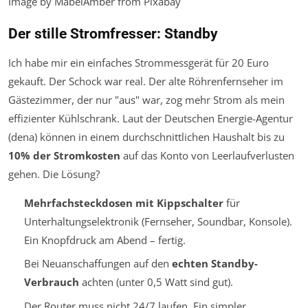
Image by MabelAmber from Pixabay
Der stille Stromfresser: Standby
Ich habe mir ein einfaches Strommessgerät für 20 Euro
gekauft. Der Schock war real. Der alte Röhrenfernseher im
Gästezimmer, der nur "aus" war, zog mehr Strom als mein
effizienter Kühlschrank. Laut der Deutschen Energie-Agentur
(dena) können in einem durchschnittlichen Haushalt bis zu
10% der Stromkosten
auf das Konto von Leerlaufverlusten
gehen. Die Lösung?
Mehrfachsteckdosen mit Kippschalter
für
Unterhaltungselektronik (Fernseher, Soundbar, Konsole).
Ein Knopfdruck am Abend – fertig.
Bei Neuanschaffungen auf den
echten Standby-
Verbrauch
achten (unter 0,5 Watt sind gut).
Der Router muss nicht 24/7 laufen. Ein simpler