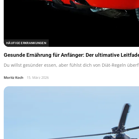
HÄUFIGE ERKRANKUNGEN
Gesunde Ernährung für Anfänger: Der ultimative Leitfa
Du willst gesünder essen, aber fühlst dich von Diät-Regeln überf
Moritz Koch
15. März 2026