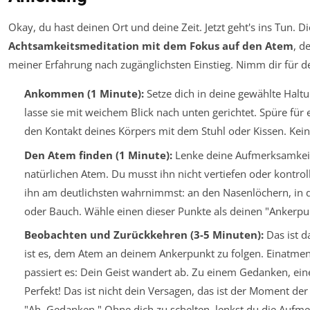
Okay, du hast deinen Ort und deine Zeit. Jetzt geht's ins Tun. Di
Achtsamkeitsmeditation mit dem Fokus auf den Atem
, d
meiner Erfahrung nach zugänglichsten Einstieg. Nimm dir für d
Ankommen (1 Minute):
Setze dich in deine gewählte Haltu
lasse sie mit weichem Blick nach unten gerichtet. Spüre für
den Kontakt deines Körpers mit dem Stuhl oder Kissen. Kei
Den Atem finden (1 Minute):
Lenke deine Aufmerksamkeit
natürlichen Atem. Du musst ihn nicht vertiefen oder kontrol
ihn am deutlichsten wahrnimmst: an den Nasenlöchern, in
oder Bauch. Wähle einen dieser Punkte als deinen "Ankerpu
Beobachten und Zurückkehren (3-5 Minuten):
Das ist d
ist es, dem Atem an deinem Ankerpunkt zu folgen. Einatmen.
passiert es: Dein Geist wandert ab. Zu einem Gedanken, ei
Perfekt! Das ist nicht dein Versagen, das ist der Moment de
"Ah, Gedanken." Ohne dich zu schelten, lenkst du die Aufm