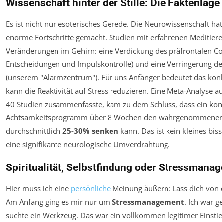
Wissenschaft hinter der Stille: Die Faktenlage
Es ist nicht nur esoterisches Gerede. Die Neurowissenschaft hat
enorme Fortschritte gemacht. Studien mit erfahrenen Meditie
Veränderungen im Gehirn: eine Verdickung des präfrontalen Cor
Entscheidungen und Impulskontrolle) und eine Verringerung d
(unserem "Alarmzentrum"). Für uns Anfänger bedeutet das konk
kann die Reaktivität auf Stress reduzieren. Eine Meta-Analyse 
40 Studien zusammenfasste, kam zu dem Schluss, dass ein ko
Achtsamkeitsprogramm über 8 Wochen den wahrgenommenen 
durchschnittlich
25-30% senken
kann. Das ist kein kleines bis
eine signifikante neurologische Umverdrahtung.
Spiritualität, Selbstfindung oder Stressmana
Hier muss ich eine
persönliche
Meinung äußern: Lass dich von d
Am Anfang ging es mir nur um
Stressmanagement
. Ich war g
suchte ein Werkzeug. Das war ein vollkommen legitimer Einstieg.